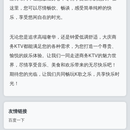
这里，您可以尽情畅饮、畅谈，感受简单纯粹的快
乐，享受悠闲自在的时光。
无论您是追求高端奢华，还是钟爱低调舒适，大庆商
务KTV都能满足您的各种需求，为您打造一个尊贵、
愉悦的娱乐体验。让我们一同走进商务KTV的魅力世
界，尽情享受音乐、美食和欢乐带来的无尽快乐吧！
期待您的光临，让我们共同畅玩K歌之乐，共享快乐时
光！
友情链接
百度一下