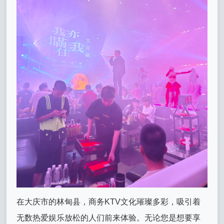
在大庆市的林甸县，商务KTV文化璀璨多彩，吸引着
无数热爱娱乐放松的人们前来体验。无论您是想要享